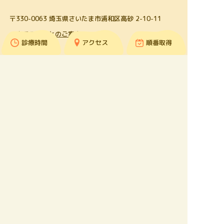
〒330-0063 埼玉県さいたま市浦和区高砂 2-10-11
＞交通手段ごとのご案内
診療時間
アクセス
順番取得
受付時間
月
火
水
木
金
土
日・祝
9:00~12:30
●
●
●
休
●
▲
休
14:30~17:30
●
●
●
休
●
休
休
▲⋯土曜日：9:00～11:00
［休診日］木曜・土曜午後・日曜・祝日
※手術は平日の9:00～17:30、土曜日9:00～12:00で施
行
＞順番取得・その他ご予約について
＞よくある質問・お問い合わせ