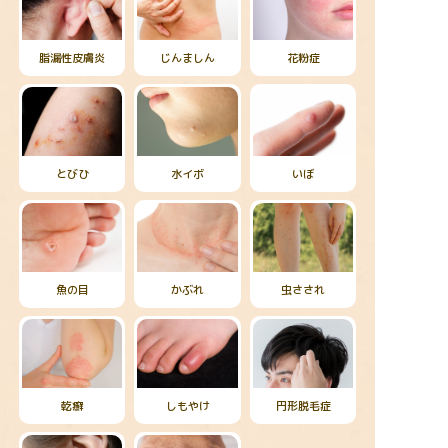
脂漏性皮膚炎
じんましん
花粉症
とびひ
水イボ
いぼ
魚の目
かぶれ
虫さされ
乾癬
しもやけ
円形脱毛症