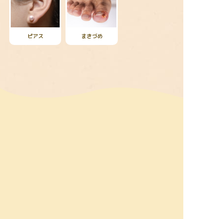
ピアス
まきづめ