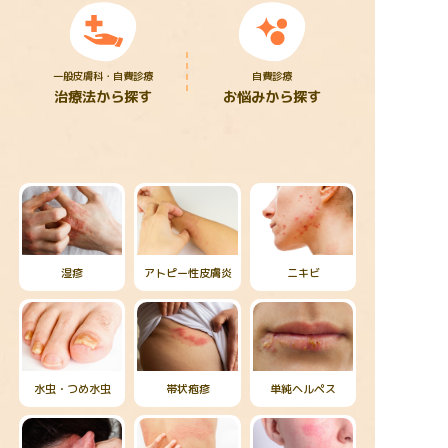
一般皮膚科・自費診療
自費診療
治療法から探す
お悩みから探す
湿疹
アトピー性皮膚炎
ニキビ
水虫・つめ水虫
帯状疱疹
単純ヘルペス