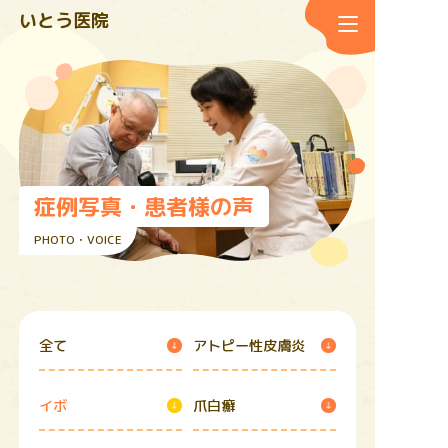
いとう医院
症例写真・患者様の声
PHOTO・VOICE
全て
アトピー性皮膚炎
イボ
爪白癬